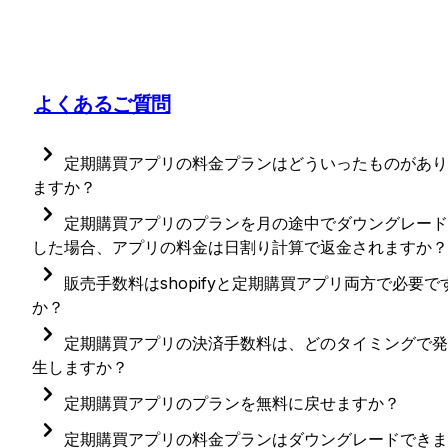
よくあるご質問
定期購買アプリの料金プランはどういったものがあり
ますか？
定期購買アプリの料金プランは、以下となります。 
定期購買アプリのプランを月の途中でダウングレード
した場合、アプリの料金は日割り計算で返金されますか？
定期購買アプリのプランを月の途中でダウングレード
Freeプラン：
販売手数料はshopifyと定期購買アプリ両方で必要で
した場合、返金はされませんが、クレジットとして他
か？
ほとんどの機能をお試しいただけるテストモード
のアプリ料金等の支払いに充てられるようです。 
なります。 　   
販売手数料は、Shopifyと定期購買アプリの両方で必
定期購買アプリの決済手数料は、どのタイミングで発
です。  
実際の販売開始には、下記どちらかの有料プラン
生しますか？
前提として、アプリの金額の請求はShopify経由で行
切り替える必要がございます。
定期購買アプリの決済手数料は、注文作成時に発生し
定期購買アプリのプランを無料に戻せますか？
れているため、Shopifyの仕様に従っています。 
ます。

定期購買アプリについては、スタンダードプランで月
STANDARDプラン：
Shopifyの仕様により、プランのダウングレードは行
定期購買アプリの料金プランはダウングレードできま