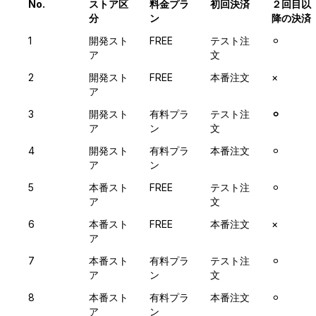
No.
ストア区
料金プラ
初回決済
２回目以
分
ン
降の決済
1
開発スト
FREE
テスト注
⚪︎
ア
文
2
開発スト
FREE
本番注文
×
ア
3
開発スト
有料プラ
テスト注
⚪︎
ア
ン
文
4
開発スト
有料プラ
本番注文
⚪︎
ア
ン
5
本番スト
FREE
テスト注
⚪︎
ア
文
6
本番スト
FREE
本番注文
×
ア
7
本番スト
有料プラ
テスト注
⚪︎
ア
ン
文
8
本番スト
有料プラ
本番注文
⚪︎
ア
ン