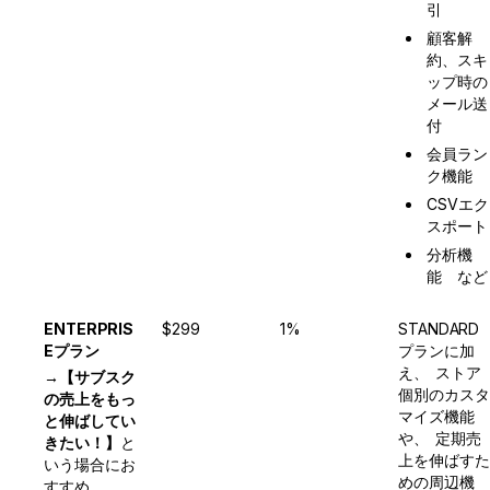
引
顧客解
約、スキ
ップ時の
メール送
付
会員ラン
ク機能
CSVエク
スポート
分析機
能　など
ENTERPRIS
$299
1%
STANDARD
Eプラン
プランに加
え、
ストア
→
【サブスク
個別のカスタ
の売上をもっ
マイズ機能
と伸ばしてい
や、
定期売
きたい！】
と
上を伸ばすた
いう場合にお
めの周辺機
すすめ