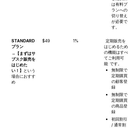
は有料プ
ランへの
切り替え
が必要で
す。
STANDARD
$49
1%
定期販売を
プラン
はじめるため
の機能はすべ
→
【まずはサ
てご利用可
ブスク販売を
です。
能
はじめた
無制限で
い！】
という
定期購買
場合におすす
の顧客登
め
録
無制限で
定期購買
の商品登
録
初回割引 
/ 通常割