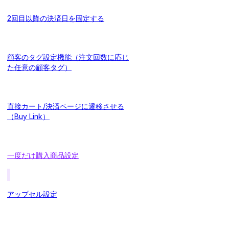
2回目以降の決済日を固定する
顧客のタグ設定機能（注文回数に応じ
た任意の顧客タグ）
直接カート/決済ページに遷移させる
（Buy Link）
一度だけ購入商品設定
アップセル設定