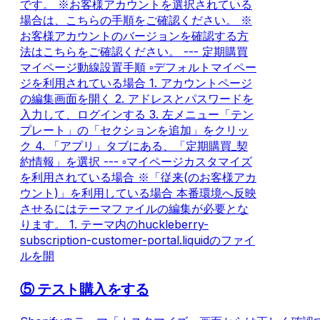
です。 ※お客様アカウントを選択されている
場合は、こちらの手順をご確認ください。 ※
お客様アカウントのバージョンを確認する方
法はこちらをご確認ください。 --- 定期購買
マイページ動線設置手順 ▫️デフォルトマイペー
ジを利用されている場合 1. アカウントページ
の編集画面を開く 2. アドレスとパスワードを
入力して、ログインする 3. 左メニュー「テン
プレート」の「セクションを追加」をクリッ
ク 4. 「アプリ」タブにある、「定期購買_契
約情報」を選択 --- ▫️マイページカスタマイズ
を利用されている場合 ※「従来(のお客様アカ
ウント)」を利用している場合 本番環境へ反映
させるにはテーマファイルの編集が必要とな
ります。 1. テーマ内のhuckleberry-
subscription-customer-portal.liquidのファイ
ルを開
⑤ テスト購入をする