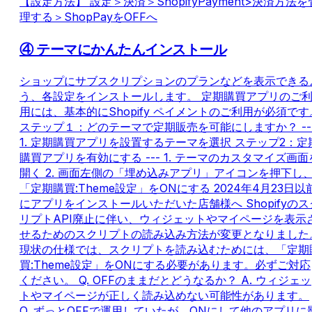
【設定方法】 設定＞決済＞ShopifyPayment>決済方法を
理する＞ShopPayをOFFへ
④ テーマにかんたんインストール
ショップにサブスクリプションのプランなどを表示できる
う、各設定をインストールします。 定期購買アプリのご
用には、基本的にShopify ペイメントのご利用が必須です
ステップ１：どのテーマで定期販売を可能にしますか？ --
1. 定期購買アプリを設置するテーマを選択 ステップ2：定
購買アプリを有効にする --- 1. テーマのカスタマイズ画面
開く 2. 画面左側の「埋め込みアプリ」アイコンを押下し
「定期購買:Theme設定」をONにする 2024年4月23日以
にアプリをインストールいただいた店舗様へ Shopifyのス
リプトAPI廃止に伴い、ウィジェットやマイページを表示
せるためのスクリプトの読み込み方法が変更となりました
現状の仕様では、スクリプトを読み込むためには、「定期
買:Theme設定」をONにする必要があります。必ずご対応
ください。 Q. OFFのままだとどうなるか？ A. ウィジェッ
トやマイページが正しく読み込めない可能性があります。
Q. ずっとOFFで運用していたが、ONにして他のアプリに