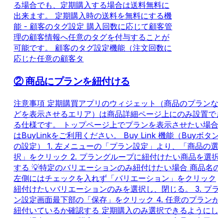
る場合でも、定期購入する場合は送料無料に
出来ます。 定期購入時の送料を無料にする機
能 - 顧客のタグ設定 購入回数に応じて顧客管
理の顧客情報へ任意のタグを付与することが
可能です。 顧客のタグ設定機能（注文回数に
応じた任意の顧客タ
② 商品にプランを紐付ける
注意事項 定期購買アプリのウィジェット（商品のプラン
どを表示させるエリア）は商品詳細ページ上にのみ設置で
る仕様です。 トップページ上でプランを表示させたい場
はBuyLinkをご利用ください。 Buy Link 機能（Buyボタ
の設定） 1. 左メニューの「プラン設定」より、「商品の
択」をクリック 2. プラングループに紐付けたい商品を選
する 💡特定のバリエーションのみ紐付けたい場合 商品名
左側にはチェックを入れず「バリエーション」をクリック
紐付けたいバリエーションのみを選択し、閉じる。 3. プ
ン設定画面最下部の「保存」をクリック 4. 任意のプラン
紐付いているか確認する 定期購入のみ選択できるように