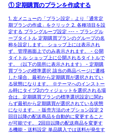
① 定期購買のプランを作成する
1. 左メニューの「プラン設定」より「通常定
期プランの作成」をクリック 2. 各種項目を設
定する プラングループ設定 --- - プラングル
ープタイトル 定期購買プランのグループの名
称を設定します。 ショップ上には表示され
ず、管理画面上でのみ表示されます。 - 公開
タイトル ショップ上に公開されるタイトルで
す。（以下の箇所に表示されます） - 定期購
買プランの標準選択 該当の商品ページに遷移
した場合、最初から定期購買が選択されてい
る状態になります。 ※テーマへのインストー
ル時にタイプ2のウィジェットを選択される場
合は、定期購買プランの標準選択設定に関わ
らず最初から定期購買が選択されている状態
になります。 - 販売方法のオプション設定 2
回目以降の配送商品を自動的に変更すること
が可能です。 2回目以降の配送商品を変更す
る機能 - 送料設定 単品購入では送料が発生す