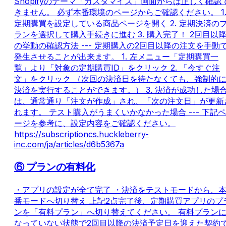
Shopifyのテーマ「カスタマイズ」画面からは正しく確認
きません。 必ず本番環境のページからご確認ください。 1
定期購買を設定している商品ページを開く 2. 定期決済の
ランを選択して購入手続きに進む 3. 購入完了！ 2回目以
の挙動の確認方法 --- 定期購入の2回目以降の注文を手動
発生させることが出来ます。 1. 左メニュー「定期購買一
覧」より「対象の定期購買ID」をクリック 2. 「今すぐ注
文」をクリック （次回の決済日を待たなくても、強制的
決済を実行することができます。） 3. 決済が成功した場
は、通常通り「注文が作成」され、「次の注文日」が更新
れます。 テスト購入がうまくいかなかった場合 --- 下記ペ
ージを参考に、設定内容をご確認ください。
https://subscriptioncs.huckleberry-
inc.com/ja/articles/d6b5367a
⑥ プランの有料化
・アプリの設定が全て完了 ・決済をテストモードから、
番モードへ切り替え 上記2点完了後、定期購買アプリのプ
ンを「有料プラン」へ切り替えてください。 有料プラン
なっていない状態で2回目以降の決済予定日を迎えた契約