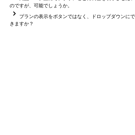
ンストアの商品ページに表示されるプランの表示順を
のですが、可能でしょうか。
もし、既存のご契約に変更内容を反映されたい場合
定期購買アプリ上で変更することはできません。  
商品ページに、プランごとに料金を表示させることは
プランの表示をボタンではなく、ドロップダウンにで
は、
こちら
の手順にて契約に紐づくプランをご変更い
可能です。
きますか？
ただく必要がございます。 
ただし、
こちらのページ
を参考に工夫していただく
定期購買ウィジェット上には、プランごとの金額が表
プランの表示をボタンではなく、ドロップダウンにす
と、実現は可能です。ストア様の意向に沿った方法を
示されます。
ることも可能です。
ご選択いただけますと幸いです。
編集方法については
こちら
をご参照ください。