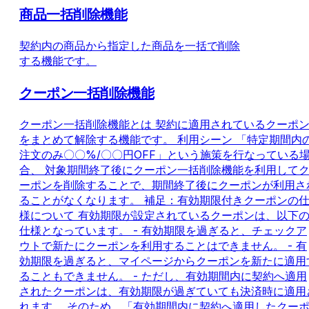
商品一括削除機能
契約内の商品から指定した商品を一括で削除
する機能です。
クーポン一括削除機能
クーポン一括削除機能とは 契約に適用されているクーポ
をまとめて解除する機能です。 利用シーン 「特定期間内
注文のみ〇〇%/〇〇円OFF」という施策を行なっている
合、 対象期間終了後にクーポン一括削除機能を利用して
ーポンを削除することで、期間終了後にクーポンが利用さ
ることがなくなります。 補足：有効期限付きクーポンの
様について 有効期限が設定されているクーポンは、以下
仕様となっています。 - 有効期限を過ぎると、チェックア
ウトで新たにクーポンを利用することはできません。 - 有
効期限を過ぎると、マイページからクーポンを新たに適用
ることもできません。 - ただし、有効期間内に契約へ適用
されたクーポンは、有効期限が過ぎていても決済時に適用
れます。 そのため、「有効期間内に契約へ適用したクー